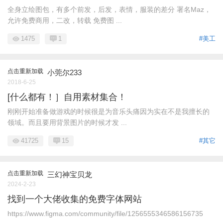
全身立绘图包，有多个前发，后发，表情，服装的差分 署名Maz，
允许免费商用，二改，转载 免费图 ...
1475
1
#美工
点击重新加载
小莞尔233
2018-6-25
[什么都有！］自用素材集合！
刚刚开始准备做游戏的时候很是为音乐头痛因为实在不是我擅长的
领域。而且要用背景图片的时候才发 ...
41725
15
#其它
点击重新加载
三幻神宝贝龙
2024-2-23
找到一个大佬收集的免费字体网站
https://www.figma.com/community/file/1256555346586156735