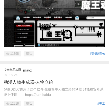
11598
1
#音乐/音效
点击重新加载
mayx
2018-9-24
动漫人物生成器-人物立绘
好像DDLC也用了这个软件 生成简单人物立绘的利器 只能在安卓系
统上使用…… https://pan.baidu. ...
12518
1
#美工