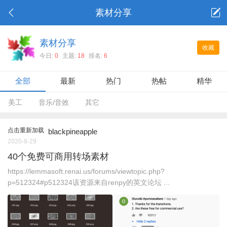
素材分享
素材分享
收藏
今日:
0
主题:
18
排名:
6
全部
最新
热门
热帖
精华
美工
音乐/音效
其它
点击重新加载
blackpineapple
2020-8-29
40个免费可商用转场素材
https://lemmasoft.renai.us/forums/viewtopic.php?
p=512324#p512324该资源来自renpy的英文论坛 ...