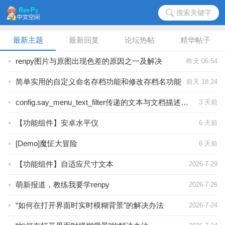
搜索关键字
最新主题
最新回复
论坛热帖
精华帖子
renpy图片与原图出现色差的原因之一及解决
昨天 06:54
简单实用的自定义命名存档功能和修改存档名功能
前天 18:24
config.say_menu_text_filter传递的文本与文档描述不符的情况
3 天前
【功能组件】安卓水平仪
6 天前
[Demo]魔怔大冒险
6 天前
【功能组件】自适应尺寸文本
2026-7-29
萌新报道，教练我要学renpy
2026-7-26
“如何在打开界面时实时模糊背景”的解决办法
2026-7-24