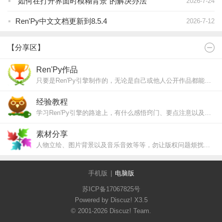
“如何在打开界面时模糊背景”的解决办法
2026-7-24
Ren'Py中文文档更新到8.5.4
2026-7-12
【分享区】
Ren'Py作品
只要是Ren'Py引擎制作的，无论是自己或他人公开作品都能发表这里来，哪怕是Demo版。
经验教程
学习Ren'Py引擎的路途上，有什么感悟窍门、要点注意以及工具软件，分享出来吧！
素材分享
人物立绘、图片背景以及音乐音效等等，勿让版权问题烦扰你的作品。
手机版
|
电脑版
苏ICP备17067825号
Powered by Discuz!
X3.5
© 2001-2026
Discuz! Team
.