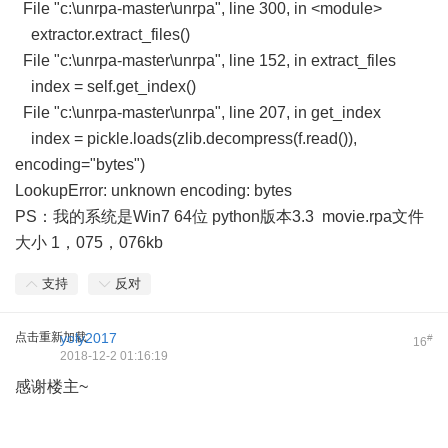
File "c:\unrpa-master\unrpa", line 300, in <module>
extractor.extract_files()
File "c:\unrpa-master\unrpa", line 152, in extract_files
index = self.get_index()
File "c:\unrpa-master\unrpa", line 207, in get_index
index = pickle.loads(zlib.decompress(f.read()),
encoding="bytes")
LookupError: unknown encoding: bytes
PS：我的系统是Win7 64位 python版本3.3 movie.rpa文件
大小 1，075，076kb
支持
反对
点击重新加载
yoly2017
#
16
2018-12-2 01:16:19
感谢楼主~