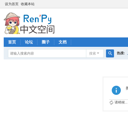
设为首页
收藏本站
首页
论坛
圈子
文档
热搜:
搜索
搜
索
请稍候...