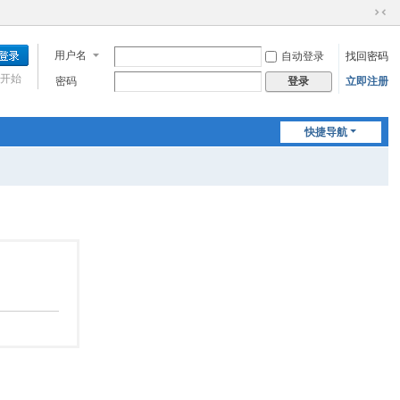
切
换
用户名
自动登录
找回密码
到
窄
开始
密码
立即注册
登录
版
快捷导航