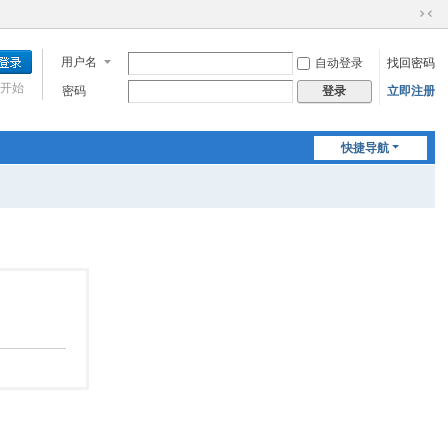
切
换
用户名
自动登录
找回密码
到
窄
开始
密码
立即注册
登录
版
快捷导航