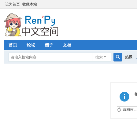
设为首页
收藏本站
首页
论坛
圈子
文档
热搜:
搜索
搜
索
请稍候...