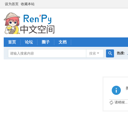
设为首页
收藏本站
首页
论坛
圈子
文档
热搜:
搜索
搜
索
请稍候...