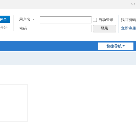
切
换
用户名
自动登录
找回密码
到
窄
开始
密码
立即注册
登录
版
快捷导航