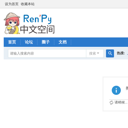
设为首页
收藏本站
首页
论坛
圈子
文档
热搜:
搜索
搜
索
请稍候...