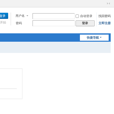
切
换
用户名
自动登录
找回密码
到
窄
开始
密码
立即注册
登录
版
快捷导航