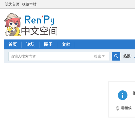
设为首页
收藏本站
首页
论坛
圈子
文档
热搜:
搜索
搜
索
请稍候...