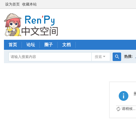
设为首页
收藏本站
首页
论坛
圈子
文档
热搜:
搜索
搜
索
请稍候...