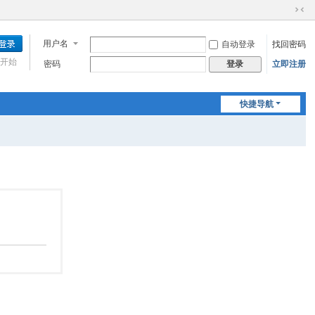
切
换
用户名
自动登录
找回密码
到
窄
开始
密码
立即注册
登录
版
快捷导航