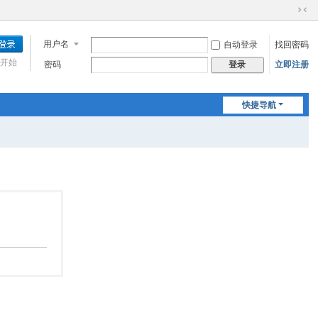
切
换
用户名
自动登录
找回密码
到
窄
开始
密码
立即注册
登录
版
快捷导航