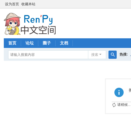
设为首页
收藏本站
首页
论坛
圈子
文档
热搜:
搜索
搜
索
请稍候...