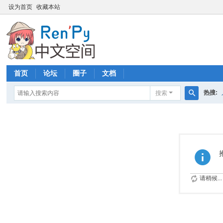
设为首页
收藏本站
首页
论坛
圈子
文档
热搜:
搜索
搜
索
请稍候...