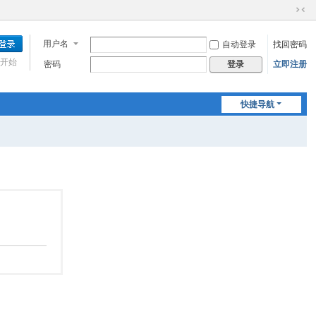
切
换
用户名
自动登录
找回密码
到
窄
开始
密码
立即注册
登录
版
快捷导航