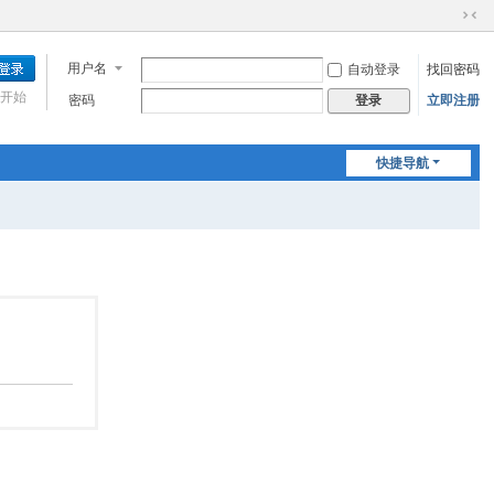
切
换
用户名
自动登录
找回密码
到
窄
开始
密码
立即注册
登录
版
快捷导航