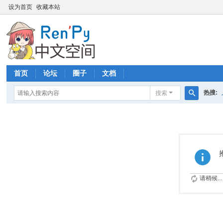
设为首页
收藏本站
首页
论坛
圈子
文档
热搜:
搜索
搜
索
请稍候...