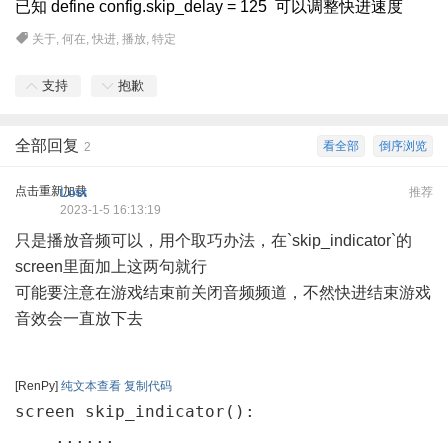
已知 define config.skip_delay = 125 可以调整快进速度
关于
,
何在
,
快进
,
播放
,
特定
支持
抱歉
全部回复
看全部
倒序浏览
2
点击重新加载
Lost
推荐
2023-1-5 16:13:19
只是播放音频可以，用个取巧办法，在`skip_indicator`的
screen里面加上这两句就行
可能要注意在游戏结束前关闭音频频道，不然快进结束游戏
音效会一直放下去
[RenPy]
纯文本查看
复制代码
screen skip_indicator():

    ......
