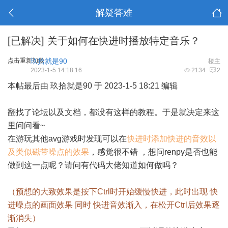
解疑答难
[已解决]
关于如何在快进时播放特定音乐？
点击重新加载
玖拾就是90
楼主
2023-1-5 14:18:16
2134
2
本帖最后由 玖拾就是90 于 2023-1-5 18:21 编辑
翻找了论坛以及文档，都没有这样的教程。于是就决定来这
里问问看~
在游玩其他avg游戏时发现可以在
快进时添加快进的音效以
及类似磁带噪点的效果
，感觉很不错 ，想问renpy是否也能
做到这一点呢？请问有代码大佬知道如何做吗？
（预想的大致效果是按下Ctrl时开始缓慢快进，此时出现 快
进噪点的画面效果 同时 快进音效渐入，在松开Ctrl后效果逐
渐消失）