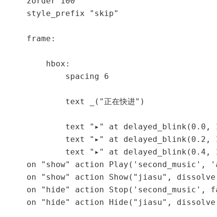
    zorder 100

    style_prefix "skip"

    frame:

        hbox:

            spacing 6

            text _("正在快进")

            text "▸" at delayed_blink(0.0, 
            text "▸" at delayed_blink(0.2, 
            text "▸" at delayed_blink(0.4, 
    on "show" action Play('second_music', '
    on "show" action Show("jiasu", dissolve 
    on "hide" action Stop('second_music', fa