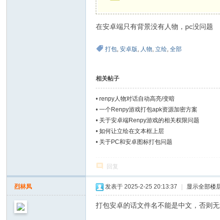
间
在安卓端只有背景没有人物，pc没问题
打包
,
安卓版
,
人物
,
立绘
,
全部
相关帖子
•
renpy人物对话自动高亮/变暗
•
一个Renpy游戏打包apk资源加密方案
•
关于安卓端Renpy游戏的相关权限问题
•
如何让立绘在文本框上层
•
关于PC和安卓图标打包问题
回复
烈林凤
发表于 2025-2-25 20:13:37
|
显示全部楼
打包安卓的话文件名不能是中文，否则无