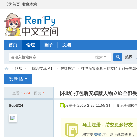
设为首页
收藏本站
首页
论坛
圈子
文档
热搜:
搜索
搜
»
论坛
›
【综合交流区】
›
解疑答难
›
打包后安卓版人物立绘全部丢失怎么办
索
R
发新帖
en
[求助]
打包后安卓版人物立绘全部
查看:
3779
|
回复:
5
P
y
Sept324
发表于 2025-2-25 11:55:34
|
显示全部楼
中
文
马上注册，结交更多好友
空
您需要
登录
才可以下载或查看，