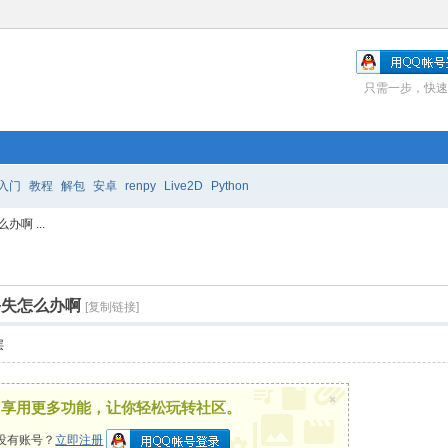
只需一步，快速
入门
教程
解包
安卓
renpy
Live2D
Python
啊 ...
丢失怎么办啊
[复制链接]
层
×
，享用更多功能，让你轻松玩转社区。
没有账号？
立即注册