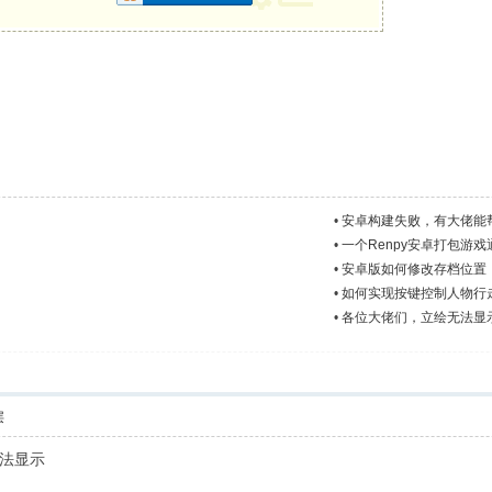
•
安卓构建失败，有大佬能
•
一个Renpy安卓打包游
•
安卓版如何修改存档位置
•
如何实现按键控制人物行走
•
各位大佬们，立绘无法显
层
法显示