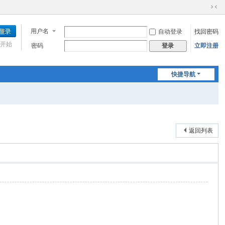
切
换
用户名
自动登录
找回密码
到
窄
开始
密码
立即注册
登录
版
快捷导航
返回列表