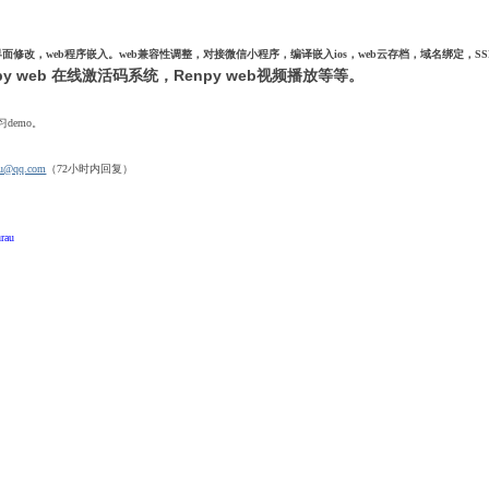
定制界面修改，web程序嵌入。web兼容性调整，对接微信小程序，编译嵌入ios，web云存档，域名绑定，S
py web 在线激活码系统
，
Renpy web视频播放等等。
demo。
au@qq.com
（72小时内回复）
rau