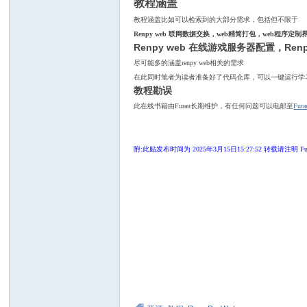
教程涵盖
教程涵盖比如可以检索到的大部分需求，包括但不限于
Renpy web 联网数据交换，web精简打包，web程序
Renpy web 在线游戏服务器配置，
Ren
尽可能多的涵盖renpy web相关的需求
在此同时笔者为读者准备好了代码仓库，可以一键运行学习
教程勘误
此在线书籍由Furau长期维护，有任何问题可以电邮至
Fur
附:此贴发布时间为 2025年3月15日15:27:52 转载请注明 Fu