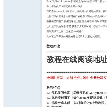
Tom "PyTom" Rothamel 同时也是Python
单个平台的深入研究的文章并不多。
正巧在Renpy中文论坛群中，接收到一位同好的联系，找
这份程序的需求是一份调查问卷程序 程序的本质是给Ren'
包括但是不限于 数据传递 数据更新 数据存储 同时部署
这引起了我的兴趣 于是 我用了几天的时间，研究了一下Ren
最终完成了这份【优化版web程序】
此书诞生于开发的时候的随笔记录 以此贡献给社区。
教程阅读
===============================
教程在线阅读地址
===============================
会随时更新，在维护至1.0时 会开放对应的开源
教程特点
0.1 代码案例丰富（后端代码有Go Python
0.2 架构清晰明了（每个demo实现都是
0.3 流程全成本低 （从0到1的web上线