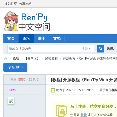
设为首页
收藏本站
首页
论坛
圈子
文档
热搜:
搜索
搜
»
论坛
›
【分享区】
›
经验教程
›
开源教程《Ren'Py Web 开发完全指南》
索
R
发新帖
en
[教程]
开源教程《Ren'Py Web
查看:
5559
|
回复:
9
P
y
Furau
发表于 2025-3-15 15:28:39
|
显示全部楼
中
文
马上注册，结交更多好友
空
您需要
登录
才可以下载或查看，