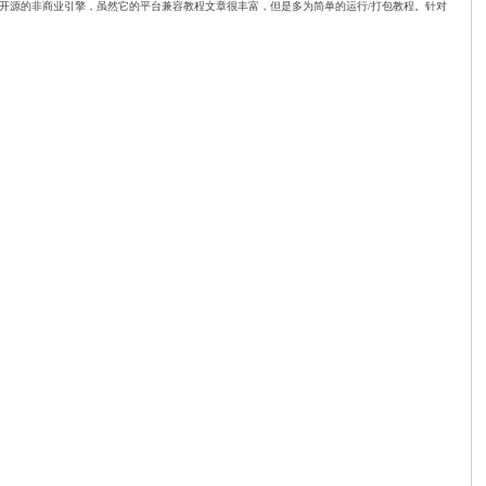
Ren'Py是一份免费开源的非商业引擎，虽然它的平台兼容教程文章很丰富，但是多为简单的运行/打包教程。针对