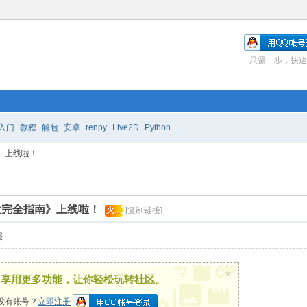
只需一步，快速
入门
教程
解包
安卓
renpy
Live2D
Python
上线啦！ ...
 开发完全指南》上线啦！
火..
[复制链接]
层
×
，享用更多功能，让你轻松玩转社区。
没有账号？
立即注册