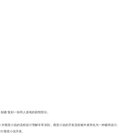
是为了创建/复刻一份同人游戏的剧情部分。
 Rothamel 对视觉小说的流程设计理解非常深刻，视觉小说的开发流程被作者简化为一种极简设计。
 进行视觉小说开发。