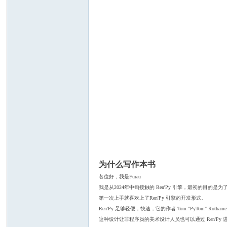
为什么写作本书
各位好，我是Furau
我是从2024年中旬接触的 Ren'Py 引擎，最初的目的
第一次上手就喜欢上了Ren'Py 引擎的开发形式。
Ren'Py 足够轻便，快速，它的作者 Tom "PyTom"
这种设计让非程序员的美术设计人员也可以通过 Ren'Py