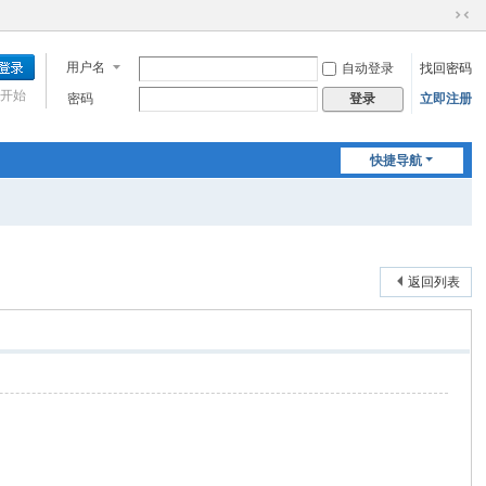
切
换
用户名
自动登录
找回密码
到
窄
开始
密码
立即注册
登录
版
快捷导航
返回列表