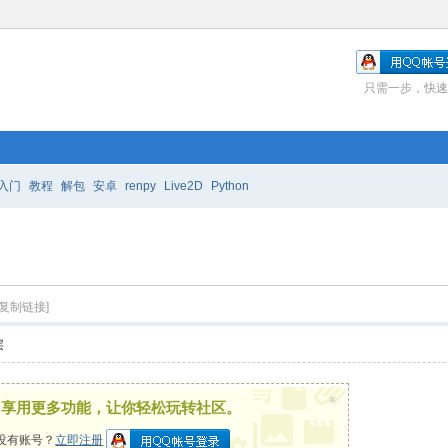
只需一步，快速
入门
教程
解包
安卓
renpy
Live2D
Python
[复制链接]
层
×
，享用更多功能，让你轻松玩转社区。
没有账号？
立即注册