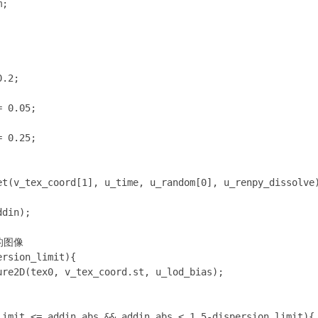
;

.2;

 0.05;

 0.25;

et(v_tex_coord[1], u_time, u_random[0], u_renpy_dissolve)
din);

的图像

rsion_limit){

re2D(tex0, v_tex_coord.st, u_lod_bias);

limit <= addin_abs && addin_abs < 1.5-dispersion_limit){
