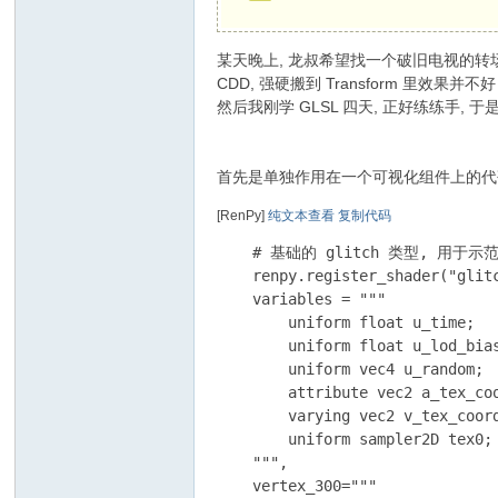
间
某天晚上, 龙叔希望找一个破旧电视的转场, 后
CDD, 强硬搬到 Transform 里效果并不好
然后我刚学 GLSL 四天, 正好练练手, 
首先是单独作用在一个可视化组件上的代
[RenPy]
纯文本查看
复制代码
    # 基础的 glitch 类型, 用于示范
    renpy.register_shader("glitc
    variables = """

        uniform float u_time;

        uniform float u_lod_bias
        uniform vec4 u_random;

        attribute vec2 a_tex_coo
        varying vec2 v_tex_coord
        uniform sampler2D tex0;

    """,

    vertex_300="""
