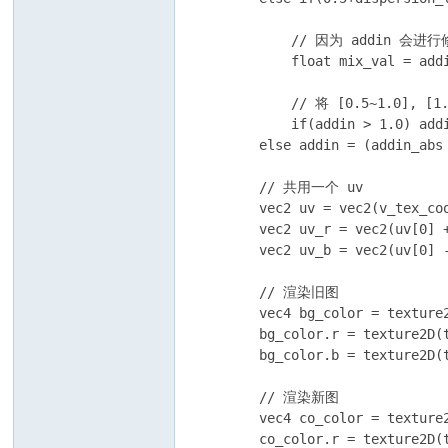
            // 因为 addin 
            float mix_val = addi
            // 将 [0.5~1.0], 
            if(addin > 1.0) add
        else addin = (addin_abs 
        // 共用一个 uv

        vec2 uv = vec2(v_tex_co
        vec2 uv_r = vec2(uv[0] +
        vec2 uv_b = vec2(uv[0] -
        // 渲染旧图

        vec4 bg_color = texture2
        bg_color.r = texture2D(t
        bg_color.b = texture2D(t
        // 渲染新图

        vec4 co_color = texture2
        co_color.r = texture2D(t