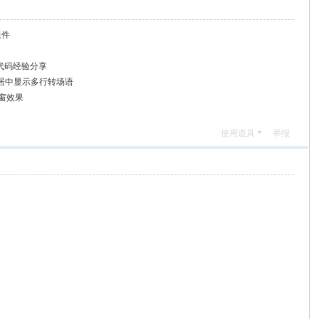
组件
er代码经验分享
居中显示多行转场语
璃窗效果
使用道具
举报