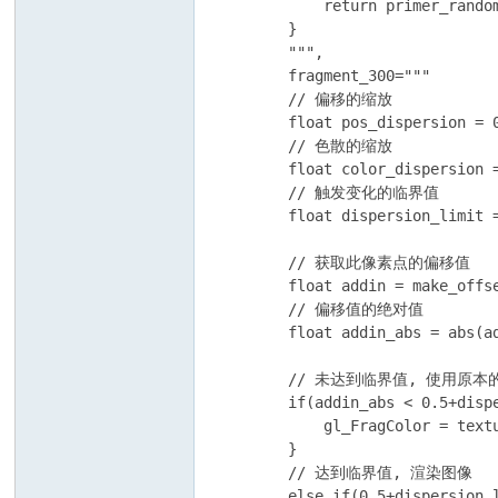
            return primer_random
        }

        """,

        fragment_300="""

        // 偏移的缩放

        float pos_dispersion = 0
        // 色散的缩放

        float color_dispersion =
        // 触发变化的临界值

        float dispersion_limit =
        // 获取此像素点的偏移值

        float addin = make_offs
        // 偏移值的绝对值

        float addin_abs = abs(ad
        // 未达到临界值, 使用原本
        if(addin_abs < 0.5+dispe
            gl_FragColor = textu
        }

        // 达到临界值, 渲染图像

        else if(0.5+dispersion_