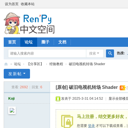
设为首页
收藏本站
首页
论坛
圈子
文档
热搜:
搜索
搜
»
论坛
›
【分享区】
›
经验教程
›
破旧电视机转场 Shader
索
R
发新帖
en
[原创]
破旧电视机转场 Shader
查看:
2692
|
回复:
6
火
P
y
Koji
发表于 2025-3-31 04:14:52
|
显示全部楼
中
文
马上注册，结交更多好友
空
您需要
登录
才可以下载或查看，