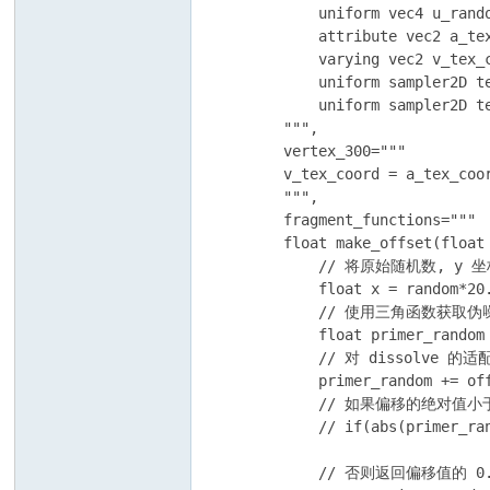
            uniform vec4 u_rando
            attribute vec2 a_tex
            varying vec2 v_tex_c
            uniform sampler2D te
            uniform sampler2D te
        """,

        vertex_300="""

        v_tex_coord = a_tex_coor
        """,

        fragment_functions="""

        float make_offset(float
            // 将原始随机数, 
            float x = random*20.
            // 使用三角函数获
            float primer_random
            // 对 dissolve 的适配
            primer_random += of
            // 如果偏移的绝对值小
            // if(abs(primer_ran
            // 否则返回偏移值的 0.