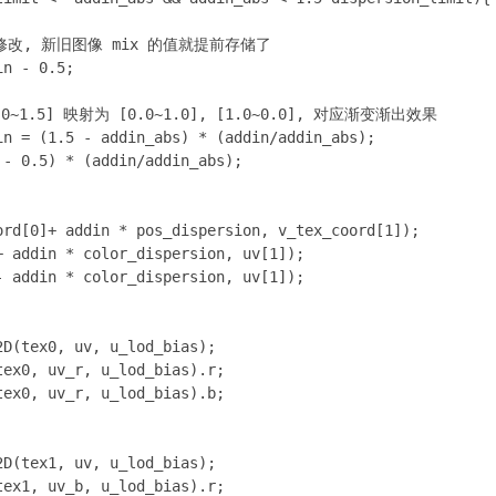
会进行修改, 新旧图像 mix 的值就提前存储了

n - 0.5;

[1.0~1.5] 映射为 [0.0~1.0], [1.0~0.0], 对应渐变渐出效果

in = (1.5 - addin_abs) * (addin/addin_abs);

- 0.5) * (addin/addin_abs);

ord[0]+ addin * pos_dispersion, v_tex_coord[1]);

 addin * color_dispersion, uv[1]);

 addin * color_dispersion, uv[1]);

D(tex0, uv, u_lod_bias);

ex0, uv_r, u_lod_bias).r;

ex0, uv_r, u_lod_bias).b;

D(tex1, uv, u_lod_bias);

ex1, uv_b, u_lod_bias).r;
