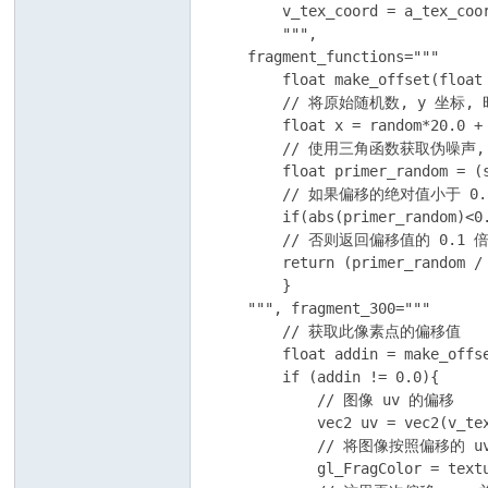
        v_tex_coord = a_tex_coor
        """,

    fragment_functions="""

        float make_offset(float 
        // 将原始随机数, y 坐
        float x = random*20.0 + 
        // 使用三角函数获取伪噪
        float primer_random = (
        // 如果偏移的绝对值小于 0
        if(abs(primer_random)<0.
        // 否则返回偏移值的 0.1 倍
        return (primer_random / 
        }

    """, fragment_300="""

        // 获取此像素点的偏移值

        float addin = make_offse
        if (addin != 0.0){

            // 图像 uv 的偏移

            vec2 uv = vec2(v_tex
            // 将图像按照偏移的 u
            gl_FragColor = textu