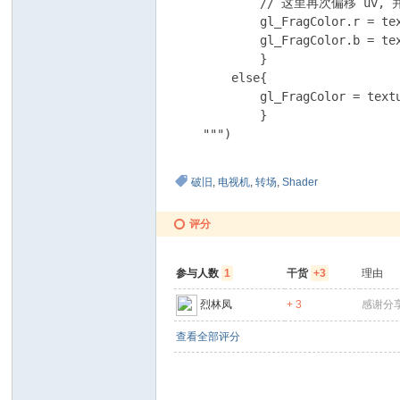
            // 这里再次偏移 u
            gl_FragColor.r = te
            gl_FragColor.b = te
            }

        else{

            gl_FragColor = textu
            }

    """)
破旧
,
电视机
,
转场
,
Shader
评分
参与人数
1
干货
+3
理由
烈林凤
+ 3
感谢分
查看全部评分