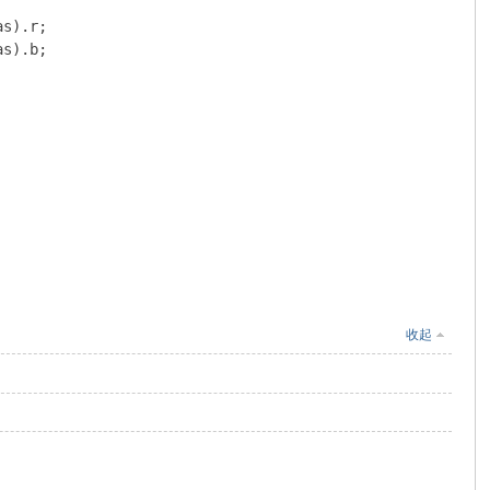
s).r;

s).b;

收起