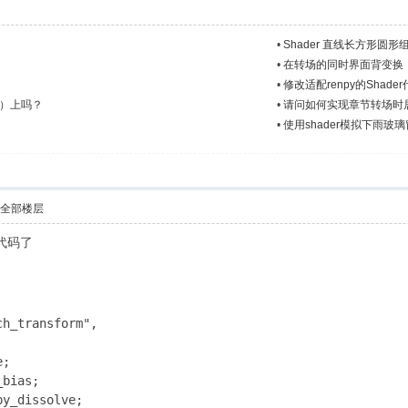
•
Shader 直线长方形圆形
•
在转场的同时界面背变换
•
修改适配renpy的Shad
r）上吗？
•
请问如何实现章节转场时
•
使用shader模拟下雨玻
示全部楼层
 代码了
h_transform",

;

bias;

y_dissolve;
