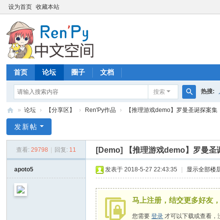
设为首页
收藏本站
首页
论坛
圈子
文档
热搜:
搜索
搜
»
论坛
›
【分享区】
›
Ren'Py作品
›
【推理游戏demo】罗曼圣诞探案集
索
R
发新帖
en
[Demo]
【推理游戏demo】罗曼圣
查看:
29798
|
回复:
11
P
y
apoto5
发表于 2018-5-27 22:43:35
|
显示全部楼
中
文
马上注册，结交更多好友
空
您需要
登录
才可以下载或查看，