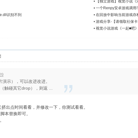
•
【独立游戏】视觉小说《
•
一个Renpy安卓游戏调
e.dll识别不到
•
在回放中影响当前游戏存
•
游戏分享-【请领取社保
•
视觉小说游戏《一起■吧
层
29
片演示），可以改进改进。
（触碰其它drop），则返 ...
p”，今天挤出点时间看看，并修改一下，你测试看看。
” 里脚本替换即可。
。