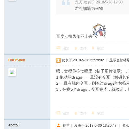
龙氏 发表于 2018-5-28 12:30
君可知墙为何物
百度云抽风传不上去
回复
支持
抱歉
BuErShen
发表于 2018-5-28 22:29:02
|
显示全部楼
唔，觉得你拖动哪里（帖子图片演示），
1.拖动的drags，一旦没有交互（触碰其
2.一旦有触碰交互，则右边drags的替换
3，任意5个drags，交互完毕，就验
回复
支持
抱歉
apoto5
楼主
|
发表于 2018-5-30 13:30:47
|
显