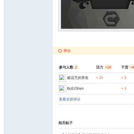
评分
参与人数
2
活力
+20
干货
+
被诅咒的章鱼
+ 20
+ 3
BuErShen
+ 3
查看全部评分
相关帖子