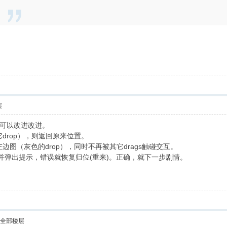
层
可以改进改进。
它drop），则返回原来位置。
左边图（灰色的drop），同时不再被其它drags触碰交互。
证，并弹出提示，错误就恢复归位(重来)。正确，就下一步剧情。
示全部楼层