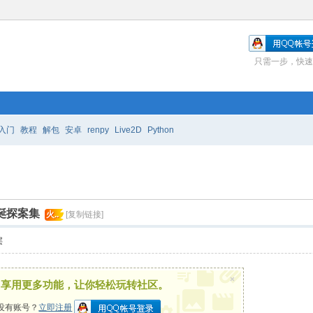
只需一步，快速
入门
教程
解包
安卓
renpy
Live2D
Python
诞探案集
火..
[复制链接]
层
×
，享用更多功能，让你轻松玩转社区。
没有账号？
立即注册