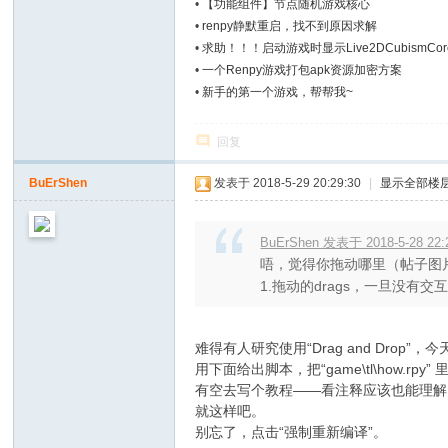
•
【功能组件】节点随机游戏核心
•
renpy静默重启，找不到原因求解
•
求助！！！启动游戏时显示Live2DCubismCor
•
一个Renpy游戏打包apk资源加密方案
•
新手的第一个游戏，帮帮我~
回复
BuErShen
发表于 2018-5-29 20:29:30
|
显示全部楼
BuErShen 发表于 2018-5-28 22:
唔，觉得你拖动哪里（帖子图
1.拖动的drags，一旦没有交互
难得有人研究使用“Drag and Dro
用下面给出脚本，把“game\tl\how.rpy
有空去写个教程——看注释应该也能理解
就这样吧。
别忘了，点击“强制重新编译”。