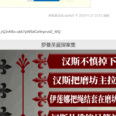
本帖最后由 apoto5 于 2018-5-27 22:51 编辑
DvL_zQJvN5x-ubk7pW5dCe9nprvd2_MQ