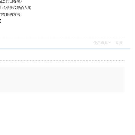
湖边的山香果》
用手机相册权限的方案
档数据的方法
卡】
》
使用道具
举报