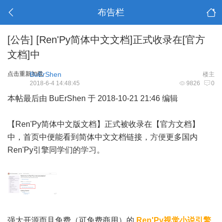
布告栏
[公告]
[Ren'Py简体中文文档]正式收录在[官方
文档]中
点击重新加载
BuErShen
楼主
2018-6-4 14:48:45
9826
0
本帖最后由 BuErShen 于 2018-10-21 21:46 编辑
【
Ren'Py简体中文版文档
】正式被收录在【
官方文档
】
中，首页中便能看到简体中文文档链接，
方便
更多国内
Ren'Py引擎同学们的
学习
。
强大开源而且免费（可免费商用）的
Ren'Py视觉小说引擎