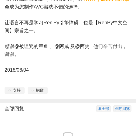
会成为您制作AVG游戏不错的选择。
让语言不再是学习Ren'Py引擎障碍，也是【
RenPy中文空
间
】宗旨之一。
感谢
@被诅咒的章鱼
、
@阿咸
及
@西粥
他们辛苦付出，
谢谢。
2018/06/04
支持
抱歉
全部回复
看全部
倒序浏览