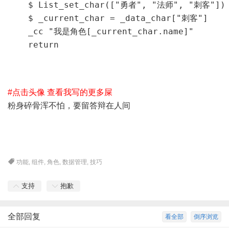
    $ List_set_char(["勇者", "法师", "刺客"])

    $ _current_char = _data_char["刺客"]

    _cc "我是角色[_current_char.name]"

    return
#点击头像 查看我写的更多屎
粉身碎骨浑不怕，要留答辩在人间
功能
,
组件
,
角色
,
数据管理
,
技巧
支持
抱歉
全部回复
看全部
倒序浏览