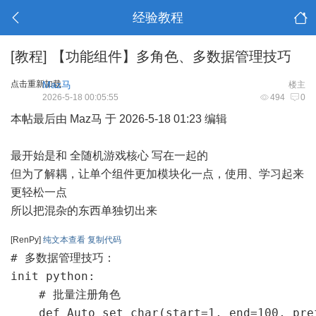
经验教程
[教程]
【功能组件】多角色、多数据管理技巧
点击重新加载
Maz马
楼主
2026-5-18 00:05:55
494
0
本帖最后由 Maz马 于 2026-5-18 01:23 编辑
最开始是和
全随机游戏核心
写在一起的
但为了解耦，让单个组件更加模块化一点，使用、学习起来
更轻松一点
所以把混杂的东西单独切出来
[RenPy]
纯文本查看
复制代码
# 多数据管理技巧：

init python:

    # 批量注册角色

    def Auto_set_char(start=1, end=100, pre