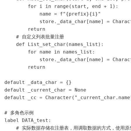
        for i in range(start, end + 1):

            name = f"{prefix}{i}"

            store._data_char[name] = Charact
        return

    # 自定义列表批量注册

    def List_set_char(names_list):

        for name in names_list:

            store._data_char[name] = Charact
        return

default _data_char = {}                 
default _current_char = None            
default _cc = Character("_current_char.n
# 多角色示例

label DATA_test:

    # 实际数据存储在注册表，用调取数据的方式，使用原生