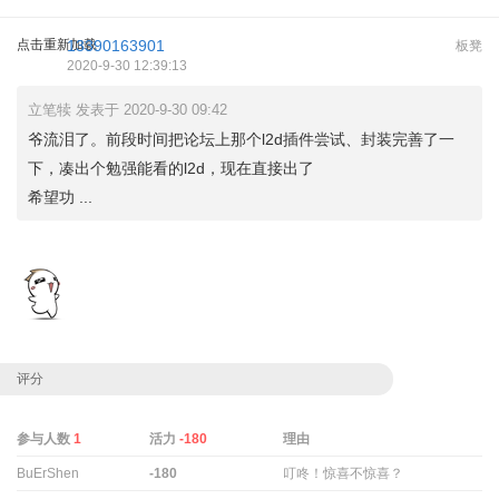
点击重新加载
13390163901
板凳
2020-9-30 12:39:13
立笔犊 发表于 2020-9-30 09:42
爷流泪了。前段时间把论坛上那个l2d插件尝试、封装完善了一
下，凑出个勉强能看的l2d，现在直接出了
希望功 ...
评分
参与人数
1
活力
-180
理由
BuErShen
-180
叮咚！惊喜不惊喜？