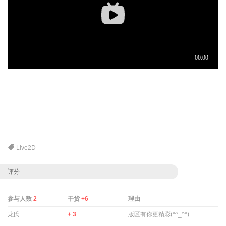
Live2D
评分
参与人数
2
干货
+6
理由
龙氏
+ 3
版区有你更精彩(*^_^*)