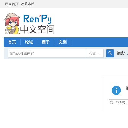
设为首页
收藏本站
首页
论坛
圈子
文档
热搜:
搜索
搜
索
请稍候...