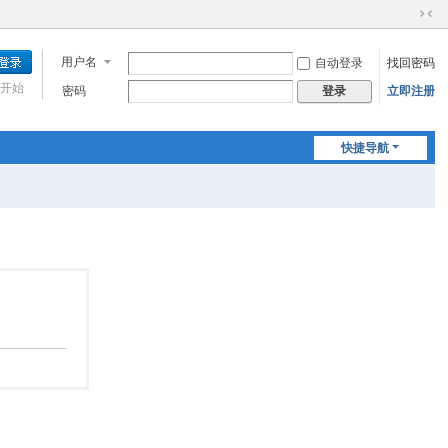
切
换
用户名
自动登录
找回密码
到
窄
开始
密码
立即注册
登录
版
快捷导航