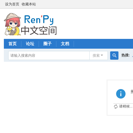
设为首页
收藏本站
首页
论坛
圈子
文档
热搜:
搜索
搜
索
请稍候...