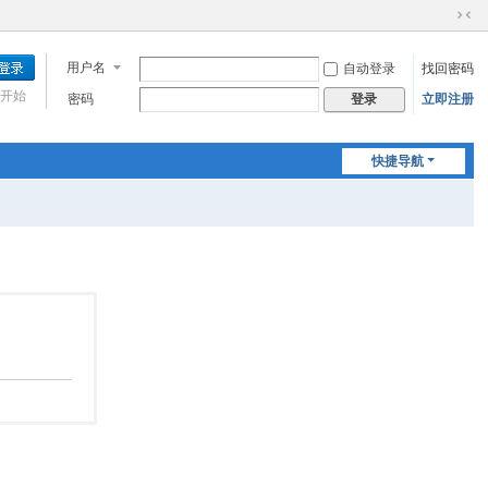
切
换
用户名
自动登录
找回密码
到
窄
开始
密码
立即注册
登录
版
快捷导航