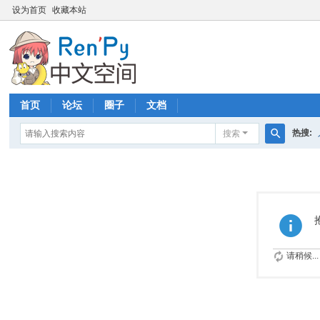
设为首页
收藏本站
首页
论坛
圈子
文档
热搜:
搜索
搜
索
请稍候...