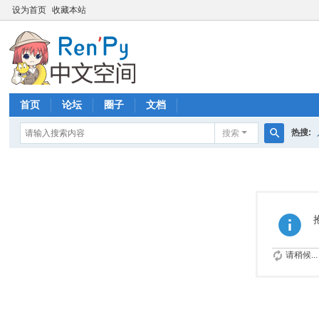
设为首页
收藏本站
首页
论坛
圈子
文档
热搜:
搜索
搜
索
请稍候...