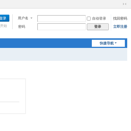
切
换
用户名
自动登录
找回密码
到
窄
开始
密码
立即注册
登录
版
快捷导航