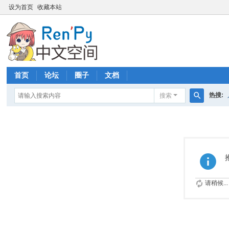
设为首页
收藏本站
首页
论坛
圈子
文档
热搜:
搜索
搜
索
请稍候...