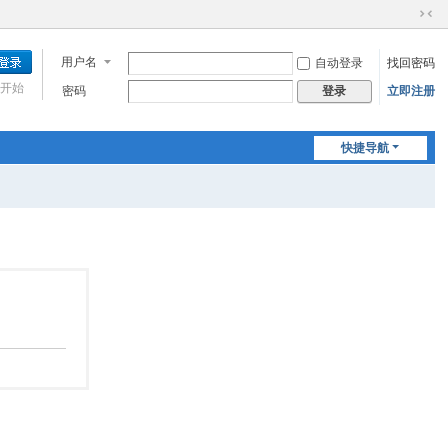
切
换
用户名
自动登录
找回密码
到
窄
开始
密码
立即注册
登录
版
快捷导航