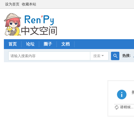
设为首页
收藏本站
首页
论坛
圈子
文档
热搜:
搜索
搜
索
请稍候...