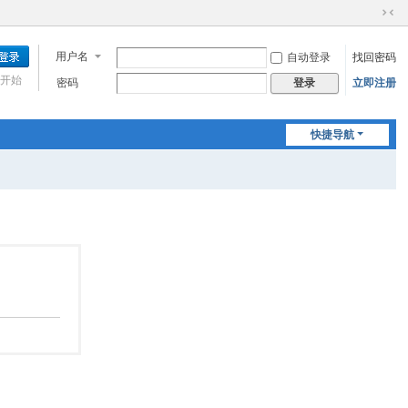
切
换
用户名
自动登录
找回密码
到
窄
开始
密码
立即注册
登录
版
快捷导航