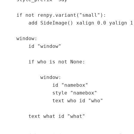
    if not renpy.variant("small"):

        add SideImage() xalign 0.0 yalign 1.
    window:

        id "window"

        if who is not None:

            window:

                id "namebox"

                style "namebox"

                text who id "who"

        text what id "what"